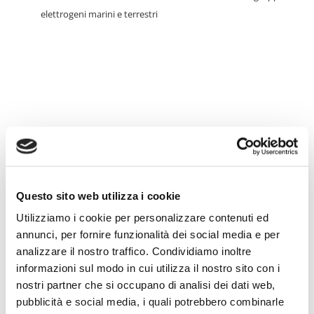
elettrogeni marini e terrestri
Revisioni
Grazie a macchinari moderni la nostra azienda può eseguire
Questo sito web utilizza i cookie
ogni tipo di lavorazione subito dopo lo smontaggio del
pezzo dalla vostra barca, senza dover dipendere da terze
Utilizziamo i cookie per personalizzare contenuti ed
parti.
annunci, per fornire funzionalità dei social media e per
analizzare il nostro traffico. Condividiamo inoltre
Ogni tipo di motore viene attentamente revisionato in tutte
informazioni sul modo in cui utilizza il nostro sito con i
le sue parti, i componenti usurati o danneggiati sono
nostri partner che si occupano di analisi dei dati web,
sostituiti con ricambi originali.
pubblicità e social media, i quali potrebbero combinarle
La rettifica grazie a macchinari di altissima precisione che si